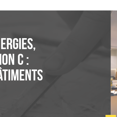
nergies,
on C :
âtiments