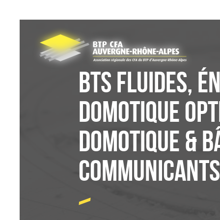
Panneau de gestion des cookies
BTS Fluides, É
Domotique Opti
domotique & b
communicants