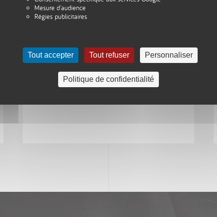
(réorientation IUT Génie Civil)
Mesure d'audience
Régies publicitaires
Signer un CONTRAT D’ALTERNANCE avec
une entreprise :
Contrat d’apprentissage
Contrat de professionnalisation
Tout accepter
Tout refuser
Personnaliser
Politique de confidentialité