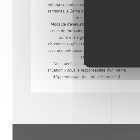
entreprise, soit au cours de la formation : 20
semaines la 2ème année au CFA et le reste
en entreprise.
Modalité d’évaluation :
CCF (Contrôle en
cours de formation) + examens ponctuels
Suite à la signature d’un contrat
d’apprentissage (ou de professionnalisation)
avec une entreprise du métier, vous devenez
salarié.
Vous bénéficiez d’une formation « en
situation » sous la responsabilité d’un Maître
d’Apprentissage (ou Tuteur Entreprise).