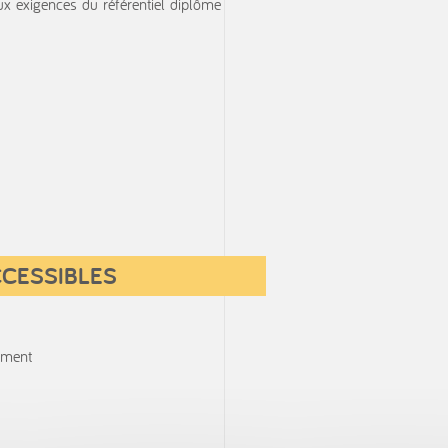
ux exigences du référentiel diplôme
ACCESSIBLES
iment