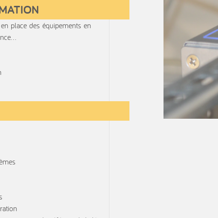
RMATION
se en place des équipements en
lance…
n
tèmes
s
ration